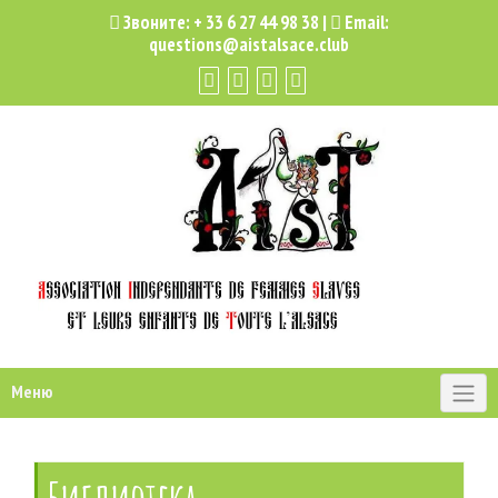
Звоните:
+ 33 6 27 44 98 38
|
Email:
questions@aistalsace.club
Меню