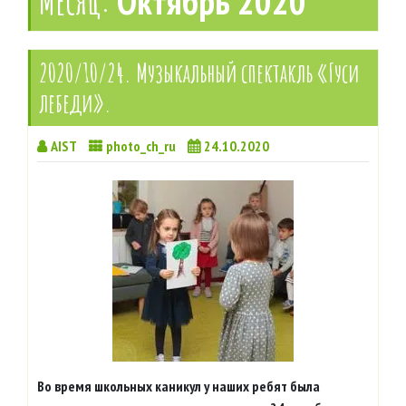
Месяц:
Октябрь 2020
2020/10/24. Музыкальный спектакль «Гуси
лебеди».
AIST
photo_ch_ru
24.10.2020
Во время школьных каникул у наших ребят была