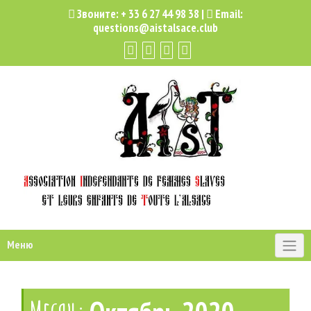
Звоните:
+ 33 6 27 44 98 38
|
Email:
questions@aistalsace.club
Меню