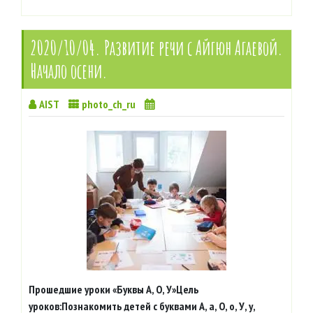
2020/10/04. Развитие речи с Айгюн Агаевой.
Начало осени.
AIST
photo_ch_ru
Прошедшие уроки «Буквы А, О, У»Цель
уроков:Познакомить детей с буквами А, а, О, о, У, у,