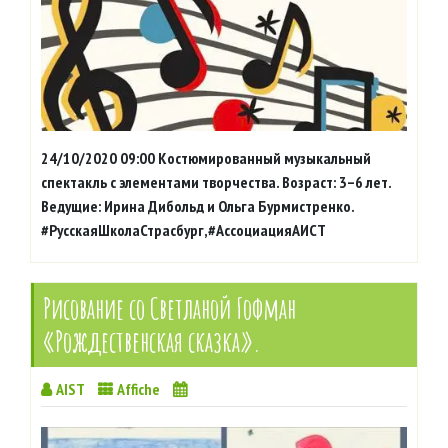
24/10/2020 09:00 Костюмированный музыкальный
спектакль с элементами творчества. Возраст: 3–6 лет.
Ведущие: Ирина Дибольд и Ольга Бурмистренко.
#РусскаяШколаСтрасбург,#АссоциацияАИСТ
Рисование со Светланой Гофман
«Рождественская сказка».
AIST
Affiche