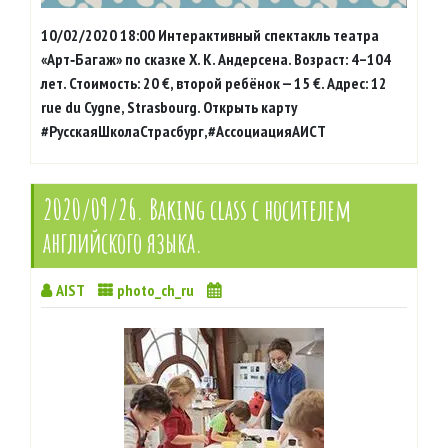
10/02/2020 18:00 Интерактивный спектакль театра
«Арт‑Багаж» по сказке Х. К. Андерсена. Возраст: 4–104
лет. Стоимость: 20 €, второй ребёнок — 15 €. Адрес: 12
rue du Cygne, Strasbourg. Открыть карту
#РусскаяШколаСтрасбург,#АссоциацияАИСТ
2020/09/26. Baking class с носителем
английского языка.
AIST
photo_ch_ru