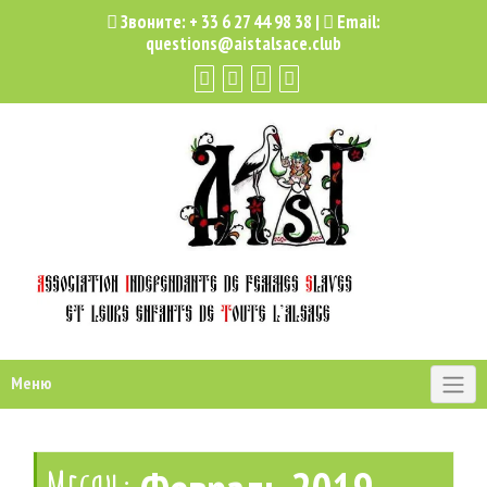
Звоните:
+ 33 6 27 44 98 38
|
Email:
questions@aistalsace.club
Меню