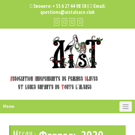
Звоните:
+ 33 6 27 44 98 38
|
Email:
questions@aistalsace.club
Меню