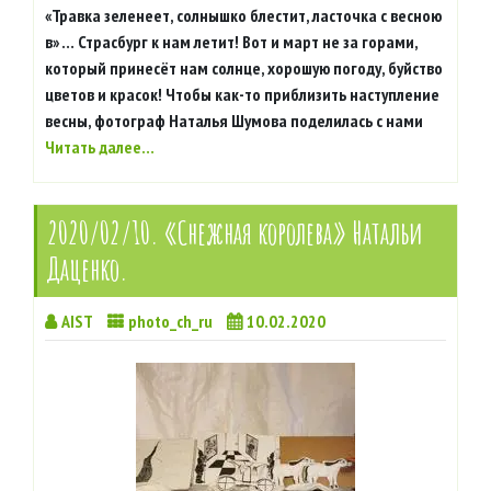
«Травка зеленеет, солнышко блестит, ласточка с весною
в» … Страсбург к нам летит! Вот и март не за горами,
который принесёт нам солнце, хорошую погоду, буйство
цветов и красок! Чтобы как-то приблизить наступление
весны, фотограф Наталья Шумова поделилась с нами
Читать далее…
2020/02/10. «Снежная королева» Натальи
Даценко.
AIST
photo_ch_ru
10.02.2020