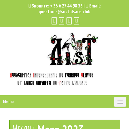
Звоните:
+ 33 6 27 44 98 38
|
Email:
questions@aistalsace.club
Меню