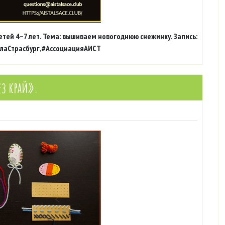
детей 4–7 лет. Тема: вышиваем новогоднюю снежинку. Запись:
колаСтрасбург,#АссоциацияАИСТ
ез край».