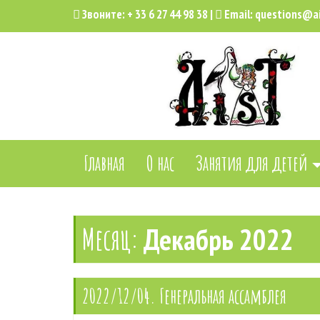
Звоните:
+ 33 6 27 44 98 38
|
Email:
questions@ai
Главная
О нас
Занятия для детей
Месяц:
Декабрь 2022
2022/12/04. Генеральная ассамблея