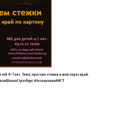
етей 4–7 лет. Тема: простые стежки и шов через край.
РусскаяШколаСтрасбург,#АссоциацияАИСТ