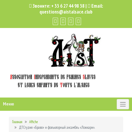
Звоните:
+ 33 6 27 44 98 38
|
Email:
questions@aistalsace.club
Меню
Главная
Affiche
ДТСтудия «Браво» и фольклорный ансамбль «Ложкари».