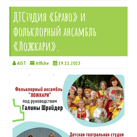
ДТСтудия «Браво» и
фольклорный ансамбль
«Ложкари».
AIST
Affiche
19.11.2023