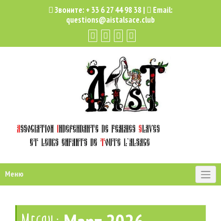
Звоните:
+ 33 6 27 44 98 38
|
Email:
questions@aistalsace.club
Меню