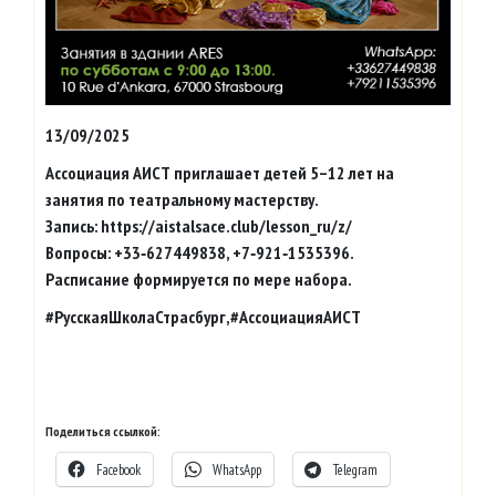
13/09/2025
Ассоциация АИСТ приглашает детей 5–12 лет на
занятия по театральному мастерству.
Запись: https://aistalsace.club/lesson_ru/z/
Вопросы: +33‑627449838, +7‑921‑1535396.
Расписание формируется по мере набора.
#РусскаяШколаСтрасбург,#АссоциацияАИСТ
Поделиться ссылкой:
Facebook
WhatsApp
Telegram