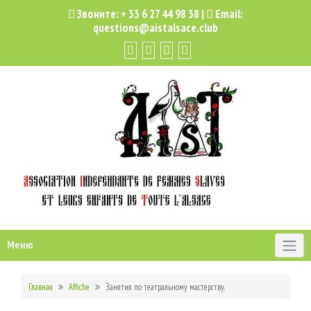
Звоните:
+ 33 6 27 44 98 38
|
Email:
questions@aistalsace.club
Меню
Главная
Affiche
Занятия по театральному мастерству.