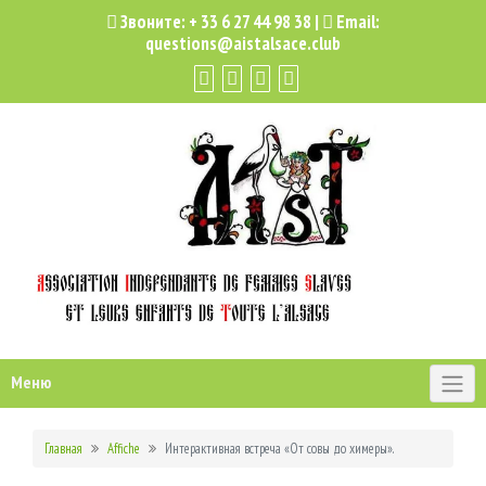
Звоните:
+ 33 6 27 44 98 38
|
Email:
questions@aistalsace.club
Меню
Главная
Affiche
Интерактивная встреча «От совы до химеры».