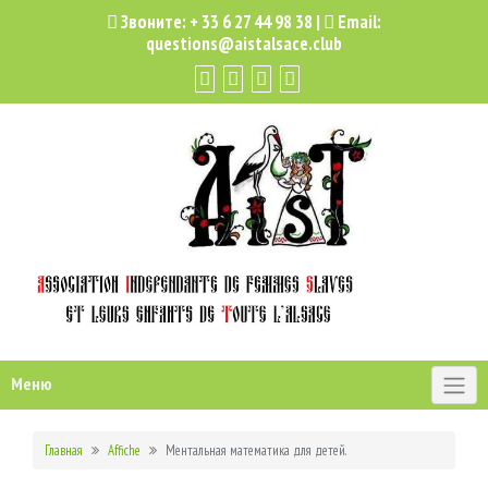
Звоните:
+ 33 6 27 44 98 38
|
Email:
questions@aistalsace.club
Меню
Главная
Affiche
Ментальная математика для детей.