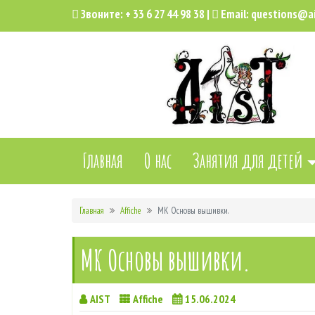
Звоните:
+ 33 6 27 44 98 38
|
Email:
questions@ai
Главная
О нас
Занятия для детей
Главная
Affiche
МК Основы вышивки.
МК Основы вышивки.
AIST
Affiche
15.06.2024