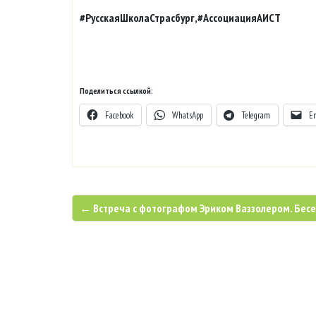
#РусскаяШколаСтрасбург,#АссоциацияАИСТ
Поделиться ссылкой:
Facebook
WhatsApp
Telegram
E
← Встреча с фотографом Эриком Ваззолером. Бесе