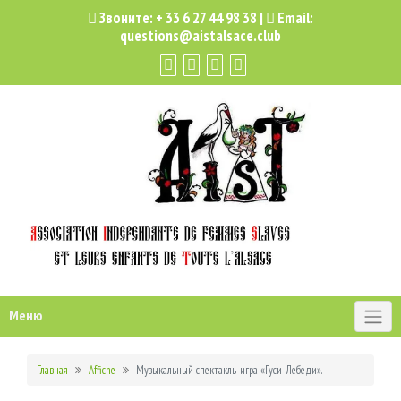
Звоните:
+ 33 6 27 44 98 38
|
Email:
questions@aistalsace.club
Меню
Главная
Affiche
Музыкальный спектакль-игра «Гуси-Лебеди».