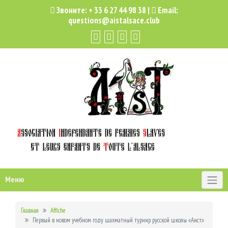
Звоните:
+ 33 6 27 44 98 38
|
Email:
questions@aistalsace.club
Меню
Главная
Affiche
Первый в новом учебном году шахматный турнир русской школы «Аист»