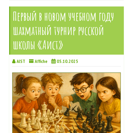
Первый в новом учебном году
шахматный турнир русской
школы «Аист»
AIST
Affiche
05.10.2025