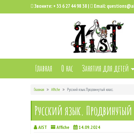
Звоните:
+ 33 6 27 44 98 38
|
Email:
questions@ai
Главная
О нас
Занятия для детей
Главная
Affiche
Русский язык. Продвинутый класс.
Русский язык. Продвинутый 
AIST
Affiche
14.09.2024