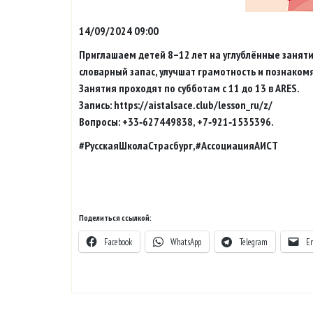
14/09/2024 09:00
Приглашаем детей 8–12 лет на углублённые заняти
словарный запас, улучшат грамотность и познаком
Занятия проходят по субботам с 11 до 13 в ARES.
Запись: https://aistalsace.club/lesson_ru/z/
Вопросы: +33‑627449838, +7‑921‑1535396.
#РусскаяШколаСтрасбург,#АссоциацияАИСТ
Поделиться ссылкой:
Facebook
WhatsApp
Telegram
E