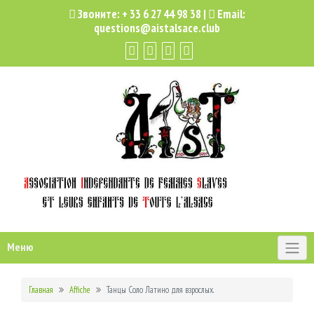
Звоните:
+ 33 6 27 44 98 38
|
Email:
questions@aistalsace.club
Меню
Главная
Affiche
Танцы Соло Латино для взрослых.