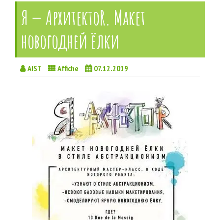
Я — АрхитектоR. Макет
новогодней ёлки
AIST
Affiche
07.12.2019