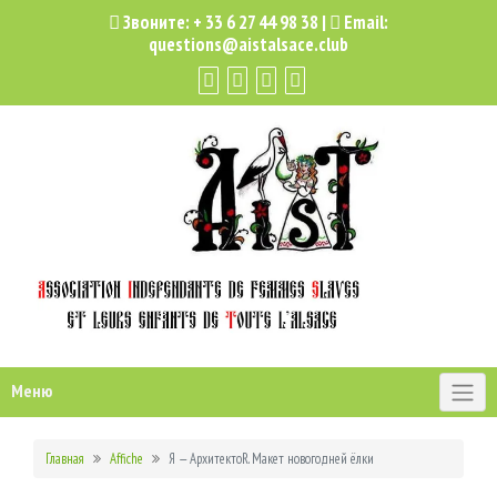
Звоните:
+ 33 6 27 44 98 38
|
Email:
questions@aistalsace.club
Меню
Главная
Affiche
Я — АрхитектоR. Макет новогодней ёлки