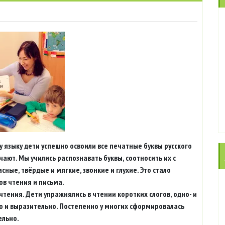
у языку дети успешно освоили все печатные буквы русского
чают. Мы учились распознавать буквы, соотносить их с
ные, твёрдые и мягкие, звонкие и глухие. Это стало
в чтения и письма.
тения. Дети упражнялись в чтении коротких слогов, одно- и
но и выразительно. Постепенно у многих сформировалась
ельно.