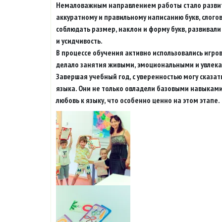
Немаловажным направлением работы стало развит
аккуратному и правильному написанию букв, слогов
соблюдать размер, наклон и форму букв, развивал
и усидчивость.
В процессе обучения активно использовались игро
делало занятия живыми, эмоциональными и увлек
Завершая учебный год, с уверенностью могу сказать
языка. Они не только овладели базовыми навыками 
любовь к языку, что особенно ценно на этом этапе.