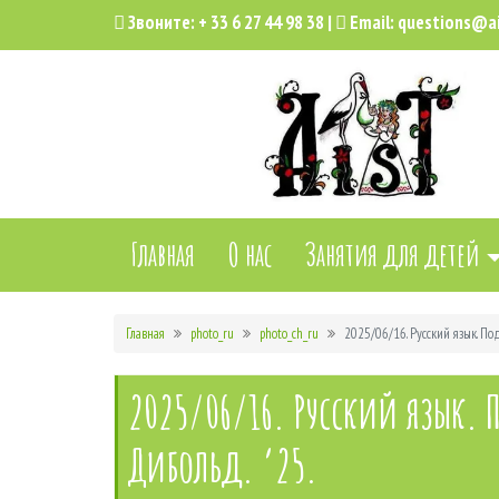
Звоните:
+ 33 6 27 44 98 38
|
Email:
questions@ai
Главная
О нас
Занятия для детей
Главная
photo_ru
photo_ch_ru
2025/06/16. Русский язык. По
2025/06/16. Русский язык. 
Дибольд. ’25.