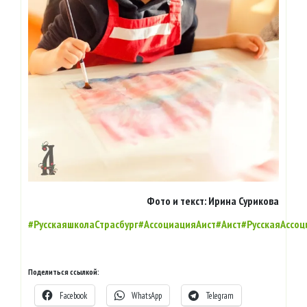
Фото и текст: Ирина Сурикова
#РусскаяшколаСтрасбург
#АссоциацияАист
#Аист
#РусскаяАссо
Поделиться ссылкой:
Facebook
WhatsApp
Telegram