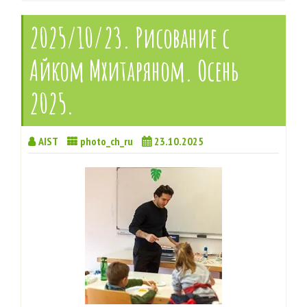
2025/10/23. Рисование с
Айком Мхитаряном. Осень
2025.
AIST
photo_ch_ru
23.10.2025