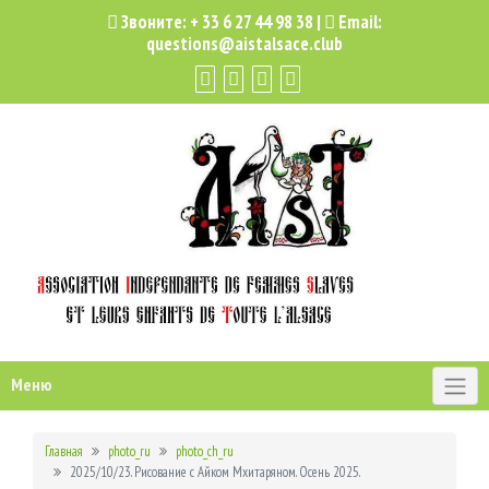
Звоните:
+ 33 6 27 44 98 38
|
Email:
questions@aistalsace.club
Меню
Главная
photo_ru
photo_ch_ru
2025/10/23. Рисование с Айком Мхитаряном. Осень 2025.