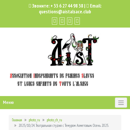
Звоните:
+ 33 6 27 44 98 38
|
Email:
questions@aistalsace.club
Меню
Главная
photo_ru
photo_ch_ru
2025/10/24. Театральная студия с Темуром Ахметовым. Осень 2025.