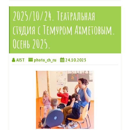
2025/10/24. Театральная
студия с Темуром Ахметовым.
Осень 2025.
AIST
photo_ch_ru
24.10.2025