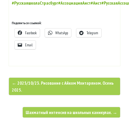
#РусскаяшколаСтрасбург
#АссоциацияАист
#Аист
#РусскаяАссо
Поделиться ссылкой:
Facebook
WhatsApp
Telegram
Email
← 2025/10/23. Рисование с Айком Мхитаряном. Осень
2025.
Шахматный интенсив на школьных каникулах. →