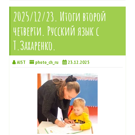
2025/12/23. Итоги второй
четверти. Русский язык с
Т.Захаренко.
AIST
photo_ch_ru
23.12.2025