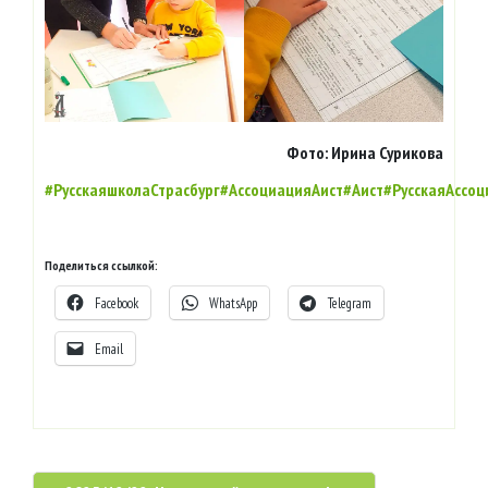
Фото: Ирина Сурикова
#РусскаяшколаСтрасбург
#АссоциацияАист
#Аист
#РусскаяАссо
Поделиться ссылкой:
Facebook
WhatsApp
Telegram
Email