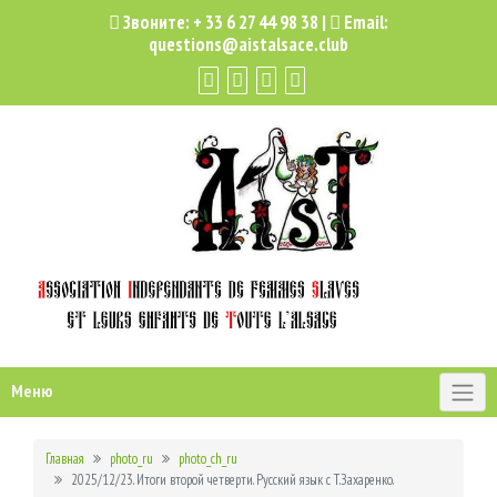
Звоните:
+ 33 6 27 44 98 38
|
Email:
questions@aistalsace.club
Меню
Главная
photo_ru
photo_ch_ru
2025/12/23. Итоги второй четверти. Русский язык с Т.Захаренко.