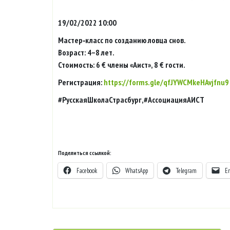
19/02/2022 10:00
Мастер‑класс по созданию ловца снов.
Возраст: 4–8 лет.
Стоимость: 6 € члены «Аист», 8 € гости.
Регистрация:
https://forms.gle/qfJYWCMkeHAvjfnu9
#РусскаяШколаСтрасбург,#АссоциацияАИСТ
Поделиться ссылкой:
Facebook
WhatsApp
Telegram
E