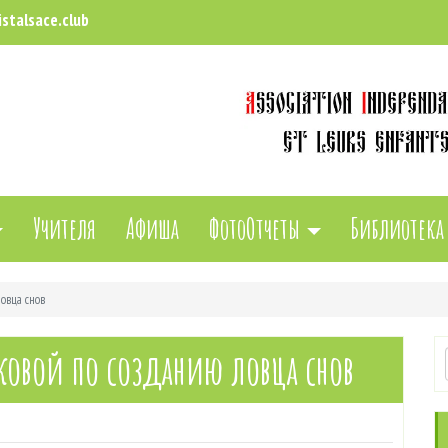
stalsace.club
Учителя
Афиша
ФотоОтчеты
Библиотека
ловца снов
ковой по созданию ловца снов