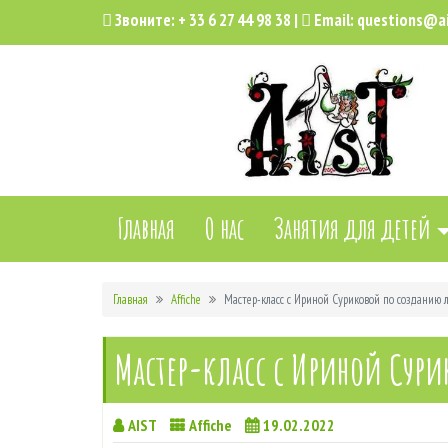
Звоните:
+ 33 6 27 44 98 38
|
Email:
questions@ai
Главная
О нас
Занятия для детей
Главная
Affiche
Мастер-класс с Ириной Суриковой по созданию 
Мастер-класс с Ириной Сури
AIST
Affiche
19.02.2022