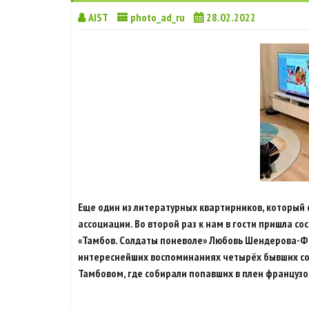
AIST
photo_ad_ru
28.02.2022
Еще один из литературных квартирников, который с
ассоциации. Во второй раз к нам в гости пришла со
«Тамбов. Солдаты поневоле» Любовь Шендерова-Фо
интереснейших воспоминаниях четырёх бывших солд
Тамбовом, где собирали попавших в плен французо