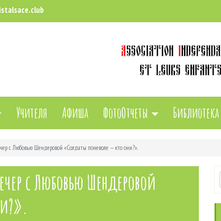
stalsace.club
Учителя
Афиша
ФотоОтчеты
Библиотека
чер с Любовью Шендеровой «Солдаты поневоле — кто они?».
ечер с Любовью Шендеровой
ни?».