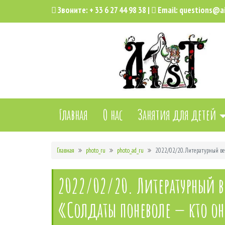
Звоните:
+ 33 6 27 44 98 38
|
Email:
questions@ai
Главная
О нас
Занятия для детей
Главная
photo_ru
photo_ad_ru
2022/02/20. Литературный ве
2022/02/20. Литературный в
«Солдаты поневоле — кто о