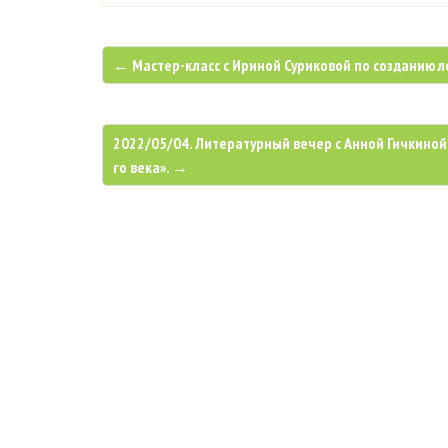
← Мастер-класс с Ириной Суриковой по созданию л
2022/05/04. Литературный вечер с Анной Гичкиной 
го века». →