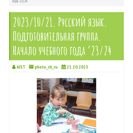
года ’23/24
2023/10/21. Русский язык.
Подготовительная группа.
Начало учебного года ’23/24
AIST
photo_ch_ru
21.10.2023