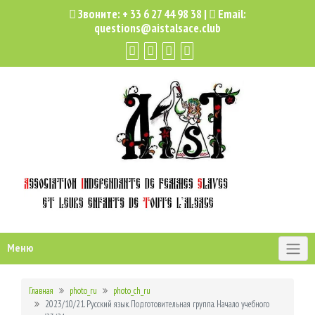
Звоните:
+ 33 6 27 44 98 38
|
Email:
questions@aistalsace.club
Меню
Главная
photo_ru
photo_ch_ru
2023/10/21. Русский язык. Подготовительная группа. Начало учебного