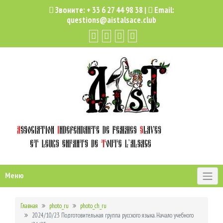
Звоните:
+ 33 6 27 44 98 38
|
Email:
questions@aistalsace.club
Меню
Главная
photo_ru
photo_ch_ru
2024/10/23 Подготовительная группа русского языка. Начало учебного