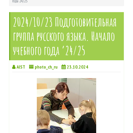
года ’24/25
2024/10/23 Подготовительная
группа русского языка. Начало
учебного года ’24/25
AIST
photo_ch_ru
23.10.2024